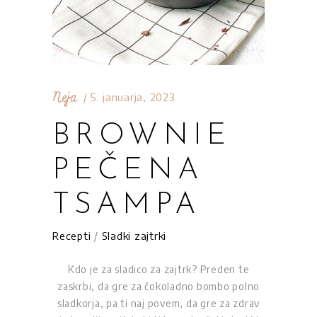
Neja
5. januarja, 2023
BROWNIE
PEČENA
TSAMPA
Recepti
/
Sladki zajtrki
Kdo je za sladico za zajtrk? Preden te
zaskrbi, da gre za čokoladno bombo polno
sladkorja, pa ti naj povem, da gre za zdrav