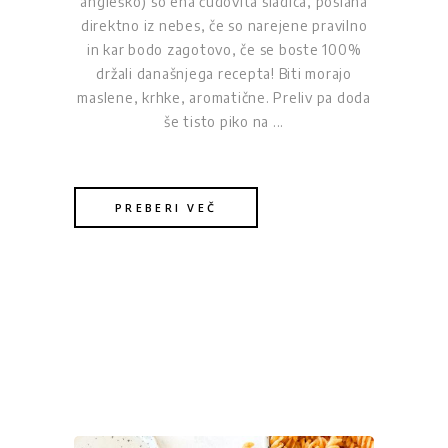
angleško) so ena čudovita sladica, poslana
direktno iz nebes, če so narejene pravilno
in kar bodo zagotovo, če se boste 100%
držali današnjega recepta! Biti morajo
maslene, krhke, aromatične. Preliv pa doda
še tisto piko na
PREBERI VEČ