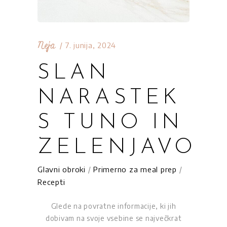
Neja
7. junija, 2024
SLAN
NARASTEK
S TUNO IN
ZELENJAVO
Glavni obroki
/
Primerno za meal prep
/
Recepti
Glede na povratne informacije, ki jih
dobivam na svoje vsebine se največkrat