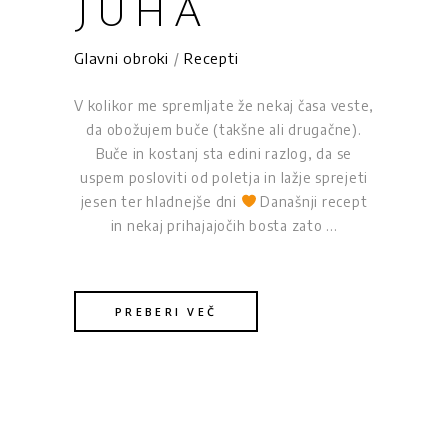
JUHA
Glavni obroki
/
Recepti
V kolikor me spremljate že nekaj časa veste,
da obožujem buče (takšne ali drugačne).
Buče in kostanj sta edini razlog, da se
uspem posloviti od poletja in lažje sprejeti
jesen ter hladnejše dni
Današnji recept
in nekaj prihajajočih bosta zato
PREBERI VEČ