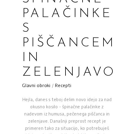
PALAČINKE
S
PIŠČANCEM
IN
ZELENJAVO
Glavni obroki
/
Recepti
Hejla, danes s teboj delim novo idejo za nad
okusno kosilo - špinačne palačinke z
nadevom iz humusa, pečenega piščanca in
zelenjave. Današnji preprost recept je
primeren tako za situacijo, ko potrebuješ