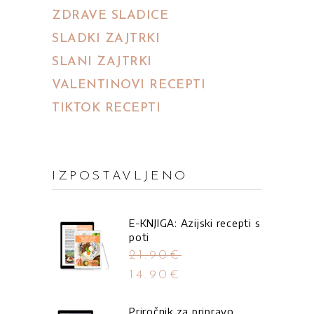
ZDRAVE SLADICE
SLADKI ZAJTRKI
SLANI ZAJTRKI
VALENTINOVI RECEPTI
TIKTOK RECEPTI
IZPOSTAVLJENO
E-KNJIGA: Azijski recepti s
poti
21.90
€
Izvirna
14.90
€
cena
Trenutna
je
cena
Priročnik za pripravo
bila: