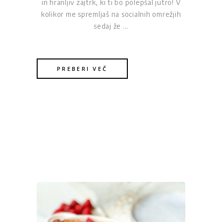
in hranljiv zajtrk, ki ti bo polepšal jutro! V
kolikor me spremljaš na socialnih omrežjih
sedaj že
PREBERI VEČ