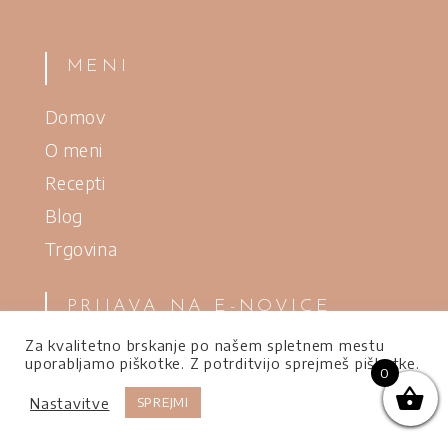
MENI
Domov
O meni
Recepti
Blog
Trgovina
PRIJAVA NA E-NOVICE
Za kvalitetno brskanje po našem spletnem mestu
uporabljamo piškotke. Z potrditvijo sprejmeš piškotke.
0
Vpiši svoj naslov
Nastavitve
SPREJMI