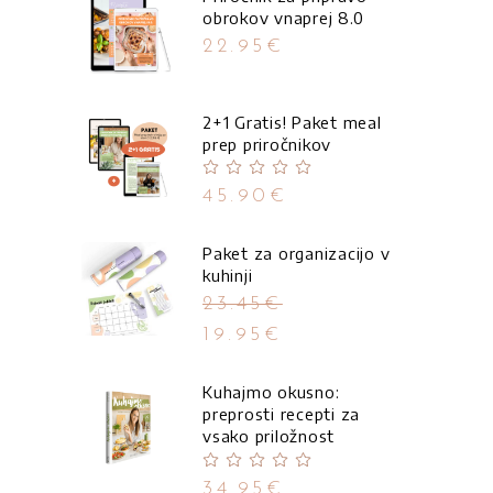
je:
obrokov vnaprej 8.0
21.90€.
14.90€.
22.95
€
2+1 Gratis! Paket meal
prep priročnikov
Ocenjeno
5.00
od
45.90
€
5
Paket za organizacijo v
kuhinji
23.45
€
Izvirna
19.95
€
cena
Trenutna
je
cena
Kuhajmo okusno:
bila:
je:
preprosti recepti za
23.45€.
19.95€.
vsako priložnost
Ocenjeno
5.00
od
34.95
€