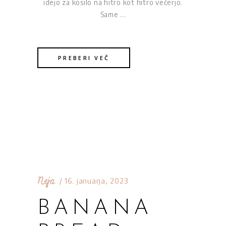
idejo za kosilo na hitro kot hitro večerjo.
Same
PREBERI VEČ
Neja
16. januarja, 2023
BANANA