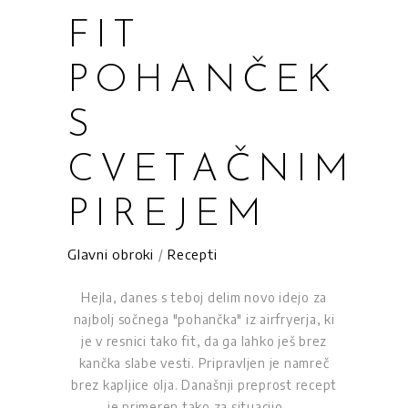
FIT
POHANČEK
S
CVETAČNIM
PIREJEM
Glavni obroki
/
Recepti
Hejla, danes s teboj delim novo idejo za
najbolj sočnega "pohančka" iz airfryerja, ki
je v resnici tako fit, da ga lahko ješ brez
kančka slabe vesti. Pripravljen je namreč
brez kapljice olja. Današnji preprost recept
je primeren tako za situacijo,