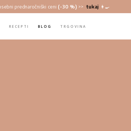
posebni prednaročniški ceni
(-30 %)
>>
tukaj
👩‍🍳
I
RECEPTI
BLOG
TRGOVINA