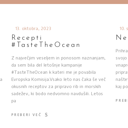
13. oktobra, 2023
10.
Recepti
Ne
#TasteTheOcean
Prihra
Z največjim veseljem in ponosom naznanjam,
svojo
da sem bila del letošnje kampanije
vnapre
#TasteTheOcean k kateri me je povabila
pripra
da
Evropska Komisija.Vsako leto nas čaka še več
naštet
okusnih receptov za pripravo rib in morskih
kaj p
sadežev, ki bodo nedvomno navdušili. Letos
pa
PREB
PREBERI VEČ