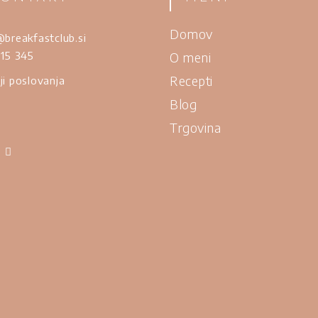
Domov
@breakfastclub.si
915 345
O meni
Recepti
ji poslovanja
Blog
Trgovina