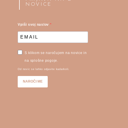
NOVICE
Vpiši svoj naslov
S klikom se naročujem na novice in
na splošne pogoje.
Od novic se lahko odjavite kadarkoli.
NAROČI ME