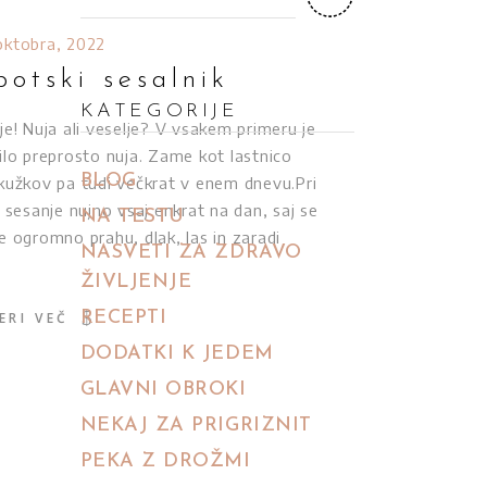
for:
 oktobra, 2022
botski sesalnik
KATEGORIJE
je! Nuja ali veselje? V vsakem primeru je
ilo preprosto nuja. Zame kot lastnico
BLOG
kužkov pa tudi večkrat v enem dnevu.Pri
e sesanje nujno vsaj enkrat na dan, saj se
NA TESTU
e ogromno prahu, dlak, las in zaradi
NASVETI ZA ZDRAVO
ŽIVLJENJE
RECEPTI
ERI VEČ
DODATKI K JEDEM
GLAVNI OBROKI
NEKAJ ZA PRIGRIZNIT
PEKA Z DROŽMI