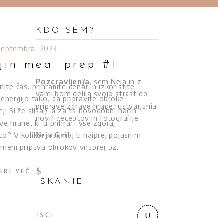
KDO SEM?
 septembra, 2023
jin meal prep #1
Pozdravljen/a
, sem Neja in z
nite čas, prihranite denar in izkoristite
vami bom delila svojo strast do
 energijo tako, da pripravite obroke
priprave zdrave hrane, ustvarjanja
j! Si že slišal/-a za ta novodobni način
novih receptov in fotografije.
ve hrane, ki ti prihrani vse zgoraj
o? V kolikor nisi, naj ti najprej pojasnim
Neja Gril
omeni pripava obrokov vnaprej oz.
ERI VEČ
ISKANJE
Search