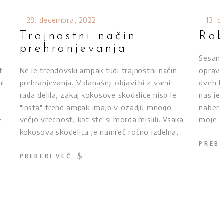
29. decembra, 2022
13.
Trajnostni način
Ro
prehranjevanja
Sesan
t
Ne le trendovski ampak tudi trajnostni način
oprav
mi
prehranjevanja. V današnji objavi bi z vami
dveh 
rada delila, zakaj kokosove skodelice niso le
nas j
"Insta" trend ampak imajo v ozadju mnogo
naber
e
večjo vrednost, kot ste si morda mislili. Vsaka
moje
.
kokosova skodelica je namreč ročno izdelna,
PREB
PREBERI VEČ