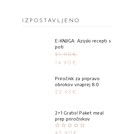
IZPOSTAVLJENO
E-KNJIGA: Azijski recepti s
poti
21.90
€
14.90
€
Priročnik za pripravo
obrokov vnaprej 8.0
22.95
€
2+1 Gratis! Paket meal
prep priročnikov
Ocenjeno
5.00
od
45.90
€