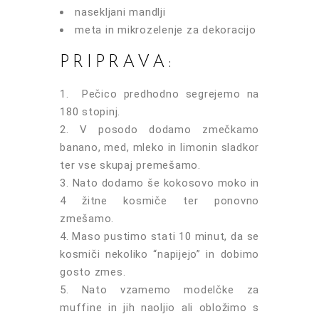
nasekljani mandlji
meta in mikrozelenje za dekoracijo
PRIPRAVA:
Pečico predhodno segrejemo na
180 stopinj.
V posodo dodamo zmečkamo
banano, med, mleko in limonin sladkor
ter vse skupaj premešamo.
Nato dodamo še kokosovo moko in
4 žitne kosmiče ter ponovno
zmešamo.
Maso pustimo stati 10 minut, da se
kosmiči nekoliko “napijejo” in dobimo
gosto zmes.
Nato vzamemo modelčke za
muffine in jih naoljio ali obložimo s