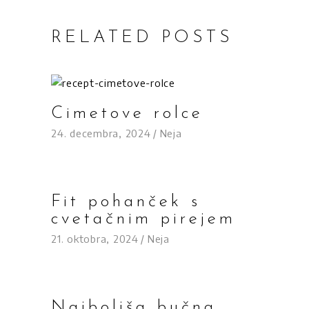
RELATED POSTS
Cimetove rolce
24. decembra, 2024
Neja
Fit pohanček s
cvetačnim pirejem
21. oktobra, 2024
Neja
Najboljša bučna