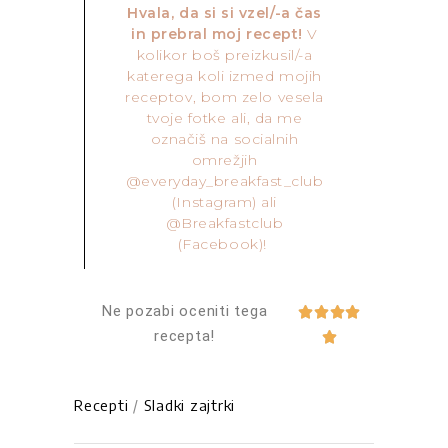
Hvala, da si si vzel/-a čas
in prebral moj recept!
V
kolikor boš preizkusil/-a
katerega koli izmed mojih
receptov, bom zelo vesela
tvoje fotke ali, da me
označiš na socialnih
omrežjih
@everyday_breakfast_club
(Instagram) ali
@Breakfastclub
(Facebook)!
Ne pozabi oceniti tega




recepta!

Recepti
/
Sladki zajtrki