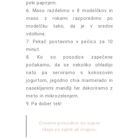
peki papirjem.
Maso razdelimo v 8 modelčkov in
maso z rokami razporedimo po
modelčku tako, da je v sredini
vdolbina.
Pekač postavimo v pečico za 10
minut.
Ko so posodice zapečene
počakamo, da se nekoliko ohladijo
nato pa serviramo s kokosovim
jogurtom, jagodno chia marmelado in
nasekljanimi mandlji ter dekoriramo z
meto in mikrozelenjem.
Pa dober tek!
Ovsene posodice so super
ideje za zajtrk ali majico.