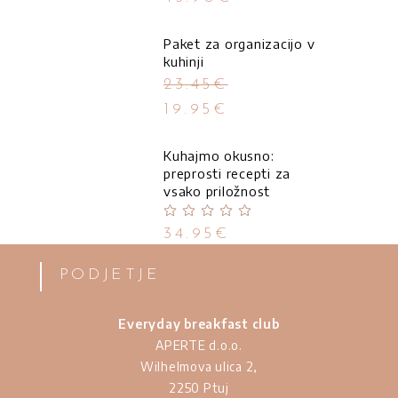
5
Paket za organizacijo v
kuhinji
23.45
€
19.95
€
Kuhajmo okusno:
preprosti recepti za
vsako priložnost
Ocenjeno
5.00
od
34.95
€
5
PODJETJE
Everyday breakfast club
APERTE d.o.o.
Wilhelmova ulica 2,
2250 Ptuj