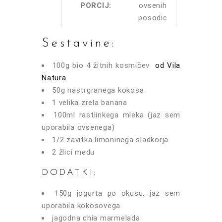
PORCIJ:
ovsenih
posodic
Sestavine:
100g bio 4 žitnih kosmičev
od Vila
Natura
50g nastrgranega kokosa
1 velika zrela banana
100ml rastlinkega mleka (jaz sem
uporabila ovsenega)
1/2 zavitka limoninega sladkorja
2 žlici medu
DODATKI:
150g jogurta po okusu, jaz sem
uporabila kokosovega
jagodna chia marmelada