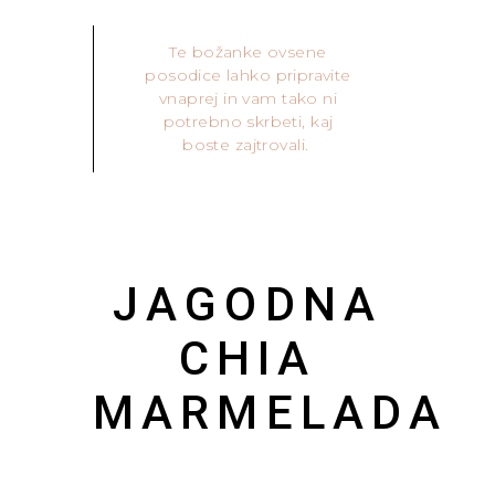
Te božanke ovsene
posodice lahko pripravite
vnaprej in vam tako ni
potrebno skrbeti, kaj
boste zajtrovali.
JAGODNA
CHIA
MARMELADA