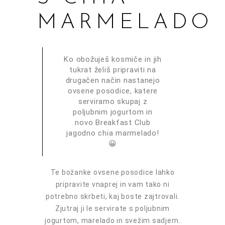
MARMELADO
Ko obožuješ kosmiče in jih
tukrat želiš pripraviti na
drugačen način nastanejo
ovsene posodice, katere
serviramo skupaj z
poljubnim jogurtom in
novo Breakfast Club
jagodno chia marmelado!
😀
Te božanke ovsene posodice lahko
pripravite vnaprej in vam tako ni
potrebno skrbeti, kaj boste zajtrovali.
Zjutraj ji le servirate s poljubnim
jogurtom, marelado in svežim sadjem.