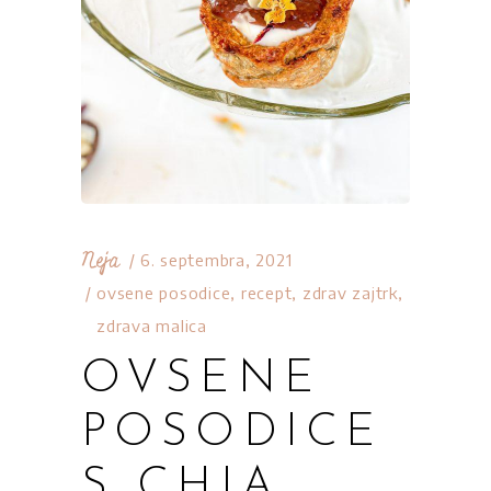
Neja
6. septembra, 2021
ovsene posodice
,
recept
,
zdrav zajtrk
,
zdrava malica
OVSENE
POSODICE
S CHIA