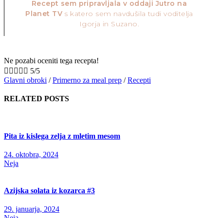
Recept sem pripravljala v oddaji Jutro na
Planet TV
s katero sem navdušila tudi voditelja
Igorja in Suzano.
Ne pozabi oceniti tega recepta!





5/5
Glavni obroki
/
Primerno za meal prep
/
Recepti
RELATED POSTS
Pita iz kislega zelja z mletim mesom
24. oktobra, 2024
Neja
Azijska solata iz kozarca #3
29. januarja, 2024
Neja