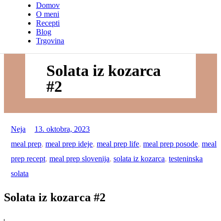
Domov
O meni
Recepti
Blog
Trgovina
Solata iz kozarca
#2
Neja
13. oktobra, 2023
meal prep
,
meal prep ideje
,
meal prep life
,
meal prep posode
,
meal
prep recept
,
meal prep slovenija
,
solata iz kozarca
,
testeninska
solata
Solata iz kozarca #2