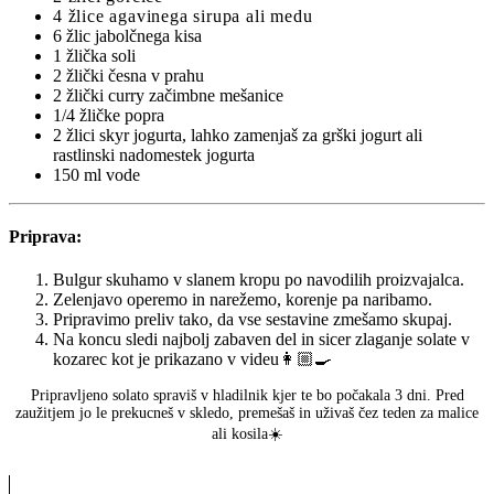
4 žlice agavinega sirupa ali medu
6 žlic jabolčnega kisa
1 žlička soli
2 žlički česna v prahu
2 žlički curry začimbne mešanice
1/4 žličke popra
2 žlici skyr jogurta, lahko zamenjaš za grški jogurt ali
rastlinski nadomestek jogurta
150 ml vode
Priprava:
Bulgur skuhamo v slanem kropu po navodilih proizvajalca.
Zelenjavo operemo in narežemo, korenje pa naribamo.
Pripravimo preliv tako, da vse sestavine zmešamo skupaj.
Na koncu sledi najbolj zabaven del in sicer zlaganje solate v
kozarec kot je prikazano v videu👩🏼‍🍳
Pripravljeno solato spraviš v hladilnik kjer te bo počakala 3 dni. Pred
zaužitjem jo le prekucneš v skledo, premešaš in uživaš čez teden za malice
ali kosila☀️