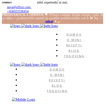
contact
nihil expetendis in mei.
neva@office.com
+456933336454
PREDNAROČILA ODPRTA!
🌏 Prihaja e-knjige Azijski recepti s poti, ki
2606 Saints Alley
jo lahko v prednaročilih ujameš po posebni prednaročniški ceni
(-30 %)
>>
Tampa, FL 33602
Follow Us
tukaj
👩‍🍳
DOMOV
O MENI
RECEPTI
BLOG
TRGOVINA
DOMOV
O MENI
RECEPTI
BLOG
TRGOVINA