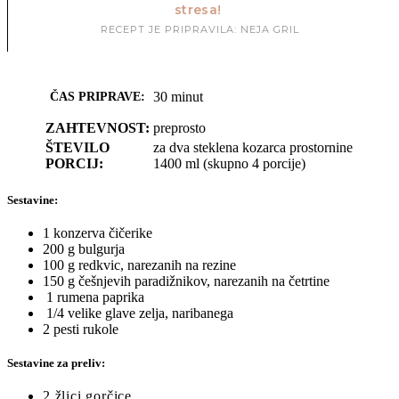
stresa!
RECEPT JE PRIPRAVILA: NEJA GRIL
30 minut
ČAS PRIPRAVE:
ZAHTEVNOST:
preprosto
ŠTEVILO
za dva steklena kozarca prostornine
PORCIJ:
1400 ml (skupno 4 porcije)
Sestavine:
1 konzerva čičerike
200 g bulgurja
100 g redkvic, narezanih na rezine
150 g češnjevih paradižnikov, narezanih na četrtine
1 rumena paprika
1/4 velike glave zelja, naribanega
2 pesti rukole
Sestavine za preliv:
2 žlici gorčice