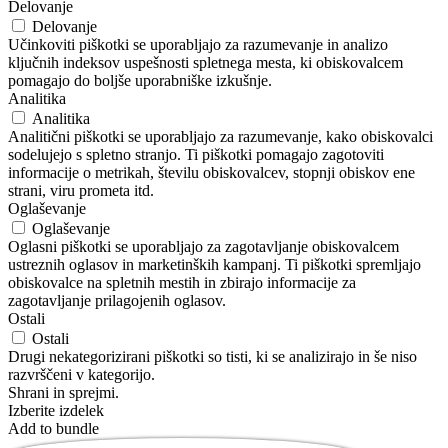
Delovanje
Delovanje
Učinkoviti piškotki se uporabljajo za razumevanje in analizo
ključnih indeksov uspešnosti spletnega mesta, ki obiskovalcem
pomagajo do boljše uporabniške izkušnje.
Analitika
Analitika
Analitični piškotki se uporabljajo za razumevanje, kako obiskovalci
sodelujejo s spletno stranjo. Ti piškotki pomagajo zagotoviti
informacije o metrikah, številu obiskovalcev, stopnji obiskov ene
strani, viru prometa itd.
Oglaševanje
Oglaševanje
Oglasni piškotki se uporabljajo za zagotavljanje obiskovalcem
ustreznih oglasov in marketinških kampanj. Ti piškotki spremljajo
obiskovalce na spletnih mestih in zbirajo informacije za
zagotavljanje prilagojenih oglasov.
Ostali
Ostali
Drugi nekategorizirani piškotki so tisti, ki se analizirajo in še niso
razvrščeni v kategorijo.
Shrani in sprejmi.
Izberite izdelek
Add to bundle