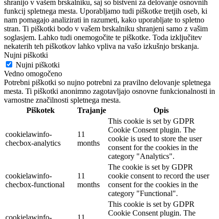
shranijo v vašem brskalniku, saj so bistveni za delovanje osnovnih
funkcij spletnega mesta. Uporabljamo tudi piškotke tretjih oseb, ki
nam pomagajo analizirati in razumeti, kako uporabljate to spletno
stran. Ti piškotki bodo v vašem brskalniku shranjeni samo z vašim
soglasjem. Lahko tudi onemogočite te piškotke. Toda izključitev
nekaterih teh piškotkov lahko vpliva na vašo izkušnjo brskanja.
Nujni piškotki
Nujni piškotki
Vedno omogočeno
Potrebni piškotki so nujno potrebni za pravilno delovanje spletnega
mesta. Ti piškotki anonimno zagotavljajo osnovne funkcionalnosti in
varnostne značilnosti spletnega mesta.
Piškotek
Trajanje
Opis
This cookie is set by GDPR
Cookie Consent plugin. The
cookielawinfo-
11
cookie is used to store the user
checbox-analytics
months
consent for the cookies in the
category "Analytics".
The cookie is set by GDPR
cookielawinfo-
11
cookie consent to record the user
checbox-functional
months
consent for the cookies in the
category "Functional".
This cookie is set by GDPR
Cookie Consent plugin. The
cookielawinfo-
11