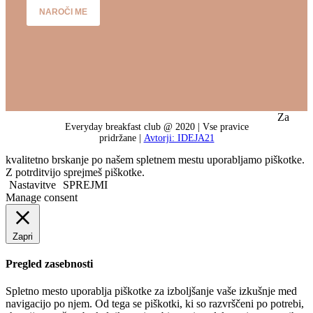
NAROČI ME
Za
Everyday breakfast club @ 2020 | Vse pravice
pridržane |
Avtorji: IDEJA21
kvalitetno brskanje po našem spletnem mestu uporabljamo piškotke.
Z potrditvijo sprejmeš piškotke.
Nastavitve
SPREJMI
Manage consent
Zapri
Pregled zasebnosti
Spletno mesto uporablja piškotke za izboljšanje vaše izkušnje med
navigacijo po njem. Od tega se piškotki, ki so razvrščeni po potrebi,