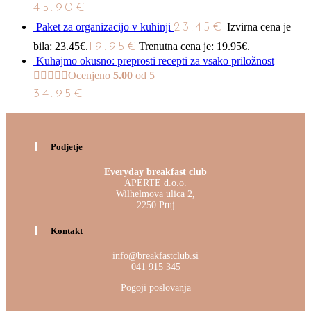
45.90
€
Paket za organizacijo v kuhinji
23.45
€
Izvirna cena je
bila: 23.45€.
19.95
€
Trenutna cena je: 19.95€.
Kuhajmo okusno: preprosti recepti za vsako priložnost
Ocenjeno
5.00
od 5
34.95
€
Podjetje
Everyday breakfast club
APERTE d.o.o.
Wilhelmova ulica 2,
2250 Ptuj
Kontakt
info@breakfastclub.si
041 915 345
Pogoji poslovanja