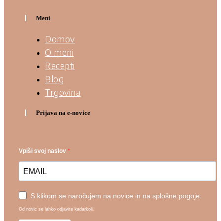
Meni
Domov
O meni
Recepti
Blog
Trgovina
Prijava na e-novice
Vpiši svoj naslov
S klikom se naročujem na novice in na splošne pogoje.
Od novic se lahko odjavite kadarkoli.