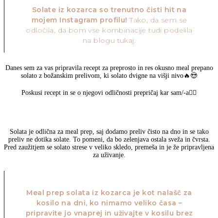
Solate iz kozarca so trenutno čisti hit na
mojem Instagram profilu!
Tako, da sem se
odločila, da bom vse kombinacije tudi podelila
na blogu tukaj.
Danes sem za vas pripravila recept za preprosto in res okusno meal prepano
solato z božanskim prelivom, ki solato dvigne na višji nivo🔥😍
Poskusi recept in se o njegovi odličnosti prepričaj kar sam/-a👇🏻
Solata je odlična za meal prep, saj dodamo preliv čisto na dno in se tako
preliv ne dotika solate. To pomeni, da bo zelenjava ostala sveža in čvrsta.
Pred zaužitjem se solato strese v veliko skledo, premeša in je že pripravljena
za uživanje.
Meal prep solata iz kozarca je kot nalašč za
kosilo na dni, ko nimamo veliko časa –
pripravite jo vnaprej in uživajte v kosilu brez