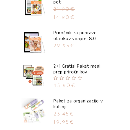
poti
21.90
€
14.90
€
Priročnik za pripravo
obrokov vnaprej 8.0
22.95
€
2+1 Gratis! Paket meal
prep priročnikov
Ocenjeno
5.00
od
45.90
€
5
Paket za organizacijo v
kuhinji
23.45
€
19.95
€