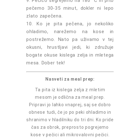
Pečico segrejemo na 180 °C in pito
pečemo 30-35 minut, dokler ni lepo
zlato zapečena.
Ko je pita pečena, jo nekoliko
ohladimo, narežemo na kose in
postrežemo. Nato pa uživamo v tej
okusni, hrustljavi jedi, ki združuje
bogate okuse kislega zelja in mletega
mesa. Dober tek!
Nasveti za meal prep:
Ta pita iz kislega zelja z mletim
mesom je odlična za meal prep.
Pripravi jo lahko vnaprej, saj se dobro
obnese tudi, če jo po peki ohladimo in
shranimo v hladilniku do tri dni. Ko pride
čas za obrok, preprosto pogrejemo
kose v pečici ali mikrovalovni pečici.