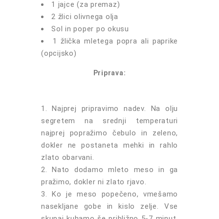
1 jajce (za premaz)
2 žlici olivnega olja
Sol in poper po okusu
1 žlička mletega popra ali paprike
(opcijsko)
Priprava:
Najprej pripravimo nadev. Na olju
segretem na srednji temperaturi
najprej popražimo čebulo in zeleno,
dokler ne postaneta mehki in rahlo
zlato obarvani.
Nato dodamo mleto meso in ga
pražimo, dokler ni zlato rjavo.
Ko je meso popečeno, vmešamo
nasekljane gobe in kislo zelje. Vse
skupaj kuhamo še približno 5-7 minut,