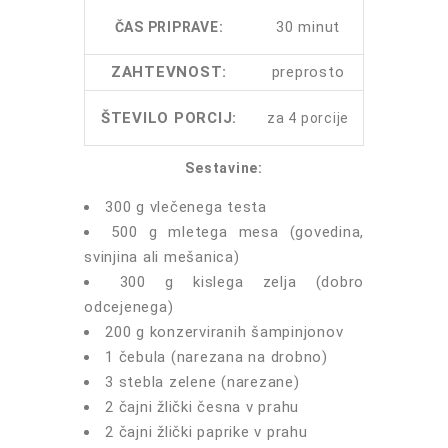
30 minut
ČAS PRIPRAVE:
ZAHTEVNOST:
preprosto
ŠTEVILO PORCIJ:
za 4 porcije
Sestavine:
300 g vlečenega testa
500 g mletega mesa (govedina,
svinjina ali mešanica)
300 g kislega zelja (dobro
odcejenega)
200 g konzerviranih šampinjonov
1 čebula (narezana na drobno)
3 stebla zelene (narezane)
2 čajni žlički česna v prahu
2 čajni žlički paprike v prahu