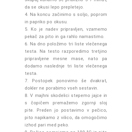
da se okusi lepo prepletejo.
Na koncu začinimo s soljo, poprom
in papriko po okusu.
Ko je nadev pripravljen, vzamemo
pekač za pito in ga rahlo namastimo.
Na dno položimo tri liste vlečenega
testa. Na testo razporedimo tretjino
pripravljene mesne mase, nato pa
dodamo naslednje tri liste vlečenega
testa.
Postopek ponovimo še dvakrat,
dokler ne porabimo vseh sestavin.
V majhni skodelici stepemo jajce in
s čopičem premažemo zgornji sloj
pite. Preden jo postavimo v pečico,
pito napikamo z vilico, da omogočimo
izhod pari med peko.