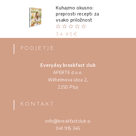
Kuhajmo okusno:
preprosti recepti za
vsako priložnost
Ocenjeno
5.00
od
34.95
€
5
PODJETJE
Everyday breakfast club
APERTE d.o.o.
Wilhelmova ulica 2,
2250 Ptuj
KONTAKT
info@breakfastclub.si
041 915 345