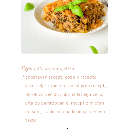
Neja
24. oktobra, 2024
enostaven recept
,
gobe v receptu
,
kislo zelje z mesom
,
meal prep recept
,
obrok za več dni
,
pita iz kislega zelja
,
pita za zamrzovanje
,
recept z mletim
mesom
,
tradicionalna kuhinja
,
vlečeno
testo