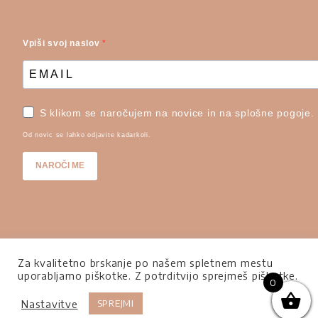
Vpiši svoj naslov
S klikom se naročujem na novice in na splošne pogoje.
Od novic se lahko odjavite kadarkoli.
NAROČI ME
Za kvalitetno brskanje po našem spletnem mestu
uporabljamo piškotke. Z potrditvijo sprejmeš piškotke.
0
Everyday breakfast club @ 2020 | Vse pravice
Nastavitve
SPREJMI
pridržane |
Avtorji: IDEJA21