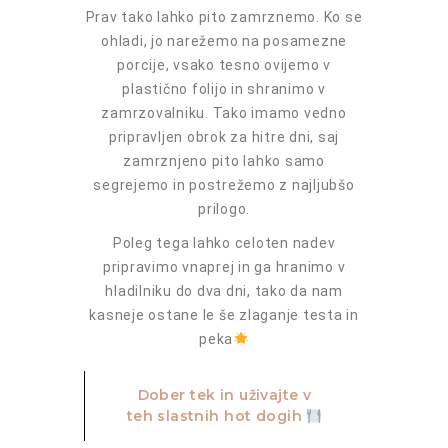
Prav tako lahko pito zamrznemo. Ko se
ohladi, jo narežemo na posamezne
porcije, vsako tesno ovijemo v
plastično folijo in shranimo v
zamrzovalniku. Tako imamo vedno
pripravljen obrok za hitre dni, saj
zamrznjeno pito lahko samo
segrejemo in postrežemo z najljubšo
prilogo.
Poleg tega lahko celoten nadev
pripravimo vnaprej in ga hranimo v
hladilniku do dva dni, tako da nam
kasneje ostane le še zlaganje testa in
peka
Dober tek in uživajte v
teh slastnih hot dogih