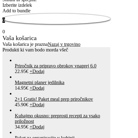
Izberite izdelek
Add to bundle
0
0
Vaša košarica
Vaša košarica je prazna
Nazaj v trgovino
Produkti ki vam bodo morda všeč
Priročnik za pripravo obrokov vnaprej 6.0
22.95
€
+
Dodaj
Magnetni planer jedilnika
14.95
€
+
Dodaj
2+1 Gratis! Paket meal prep priročnikov
45.90
€
+
Dodaj
Kuhajmo okusno: preprosti recepti za vsako
priložnost
34.95
€
+
Dodaj
Paket za organizacijo v kuhinji