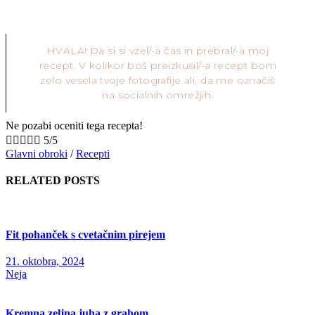
HVALA! Da si si vzel/-a čas in prebral/-a moj
recept. V kolikor boš preizkusil/-a recept bom
zelo vesela tvoje fotografije ali, da me označiš
na socialnih omrežjih.
Ne pozabi oceniti tega recepta!





5/5
Glavni obroki
/
Recepti
RELATED POSTS
Fit pohanček s cvetačnim pirejem
21. oktobra, 2024
Neja
Kremna zeljna juha z grahom