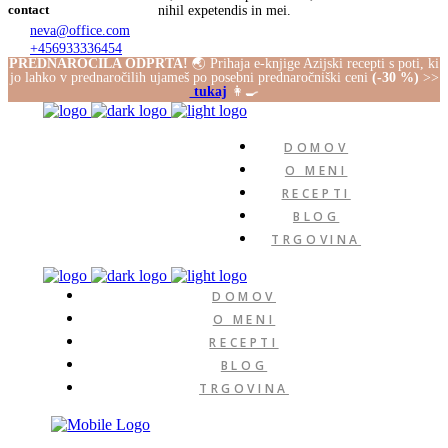
contact
nihil expetendis in mei.
neva@office.com
+456933336454
PREDNAROČILA ODPRTA!
🌏 Prihaja e-knjige Azijski recepti s poti, ki
2606 Saints Alley
jo lahko v prednaročilih ujameš po posebni prednaročniški ceni
(-30 %)
>>
Tampa, FL 33602
Follow Us
tukaj
👩‍🍳
DOMOV
O MENI
RECEPTI
BLOG
TRGOVINA
DOMOV
O MENI
RECEPTI
BLOG
TRGOVINA