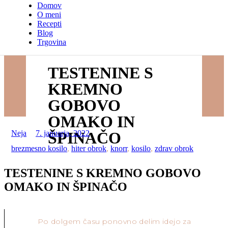
Domov
O meni
Recepti
Blog
Trgovina
TESTENINE S
KREMNO
GOBOVO
OMAKO IN
Neja
7. januarja, 2022
ŠPINAČO
brezmesno kosilo
,
hiter obrok
,
knorr
,
kosilo
,
zdrav obrok
TESTENINE S KREMNO GOBOVO
OMAKO IN ŠPINAČO
Po dolgem času ponovno delim idejo za