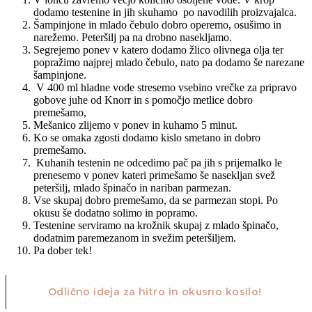
dodamo testenine in jih skuhamo po navodilih proizvajalca.
Šampinjone in mlado čebulo dobro operemo, osušimo in
narežemo. Peteršilj pa na drobno nasekljamo.
Segrejemo ponev v katero dodamo žlico olivnega olja ter
popražimo najprej mlado čebulo, nato pa dodamo še narezane
šampinjone.
V 400 ml hladne vode stresemo vsebino vrečke za pripravo
gobove juhe od Knorr in s pomočjo metlice dobro
premešamo,
Mešanico zlijemo v ponev in kuhamo 5 minut.
Ko se omaka zgosti dodamo kislo smetano in dobro
premešamo.
Kuhanih testenin ne odcedimo pač pa jih s prijemalko le
prenesemo v ponev kateri primešamo še nasekljan svež
peteršilj, mlado špinačo in nariban parmezan.
Vse skupaj dobro premešamo, da se parmezan stopi. Po
okusu še dodatno solimo in popramo.
Testenine serviramo na krožnik skupaj z mlado špinačo,
dodatnim paremezanom in svežim peteršiljem.
Pa dober tek!
Odlično ideja za hitro in okusno kosilo!