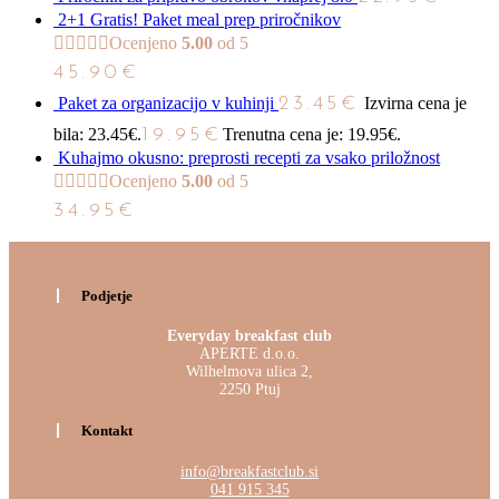
2+1 Gratis! Paket meal prep priročnikov
Ocenjeno
5.00
od 5
45.90
€
Paket za organizacijo v kuhinji
23.45
€
Izvirna cena je
bila: 23.45€.
19.95
€
Trenutna cena je: 19.95€.
Kuhajmo okusno: preprosti recepti za vsako priložnost
Ocenjeno
5.00
od 5
34.95
€
Podjetje
Everyday breakfast club
APERTE d.o.o.
Wilhelmova ulica 2,
2250 Ptuj
Kontakt
info@breakfastclub.si
041 915 345