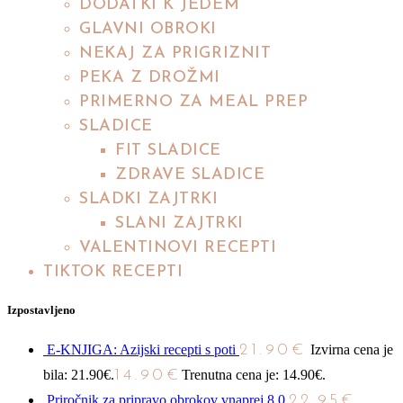
DODATKI K JEDEM
GLAVNI OBROKI
NEKAJ ZA PRIGRIZNIT
PEKA Z DROŽMI
PRIMERNO ZA MEAL PREP
SLADICE
FIT SLADICE
ZDRAVE SLADICE
SLADKI ZAJTRKI
SLANI ZAJTRKI
VALENTINOVI RECEPTI
TIKTOK RECEPTI
Izpostavljeno
E-KNJIGA: Azijski recepti s poti
21.90
€
Izvirna cena je
bila: 21.90€.
14.90
€
Trenutna cena je: 14.90€.
Priročnik za pripravo obrokov vnaprej 8.0
22.95
€