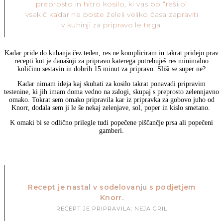
preprosto in hitro kosilo, ki vas bo “rešilo”
vsakič kadar ne boste želeli veliko časa zapraviti
v kuhinji za pripravo le tega.
Kadar pride do kuhanja čez teden, res ne kompliciram in takrat pridejo prav
recepti kot je današnji za pripravo katerega potrebuješ res minimalno
količino sestavin in dobrih 15 minut za pripravo. Sliši se super ne?
Kadar nimam ideja kaj skuhati za kosilo takrat ponavadi pripravim
testenine, ki jih imam doma vedno na zalogi, skupaj s preprosto zelennjavno
omako. Tokrat sem omako pripravila kar iz pripravka za gobovo juho od
Knorr, dodala sem ji le še nekaj zelenjave, sol, poper in kislo smetano.
K omaki bi se odlično prilegle tudi popečene piščančje prsa ali popečeni
gamberi.
Recept je nastal v sodelovanju s podjetjem
Knorr.
RECEPT JE PRIPRAVILA: NEJA GRIL