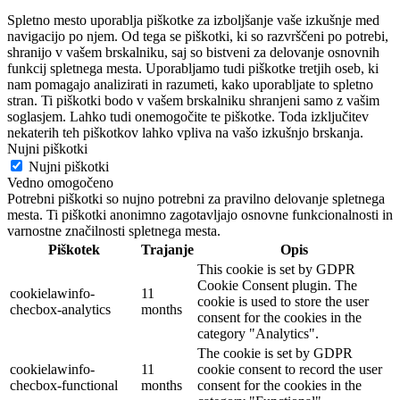
Spletno mesto uporablja piškotke za izboljšanje vaše izkušnje med
navigacijo po njem. Od tega se piškotki, ki so razvrščeni po potrebi,
shranijo v vašem brskalniku, saj so bistveni za delovanje osnovnih
funkcij spletnega mesta. Uporabljamo tudi piškotke tretjih oseb, ki
nam pomagajo analizirati in razumeti, kako uporabljate to spletno
stran. Ti piškotki bodo v vašem brskalniku shranjeni samo z vašim
soglasjem. Lahko tudi onemogočite te piškotke. Toda izključitev
nekaterih teh piškotkov lahko vpliva na vašo izkušnjo brskanja.
Nujni piškotki
Nujni piškotki
Vedno omogočeno
Potrebni piškotki so nujno potrebni za pravilno delovanje spletnega
mesta. Ti piškotki anonimno zagotavljajo osnovne funkcionalnosti in
varnostne značilnosti spletnega mesta.
Piškotek
Trajanje
Opis
This cookie is set by GDPR
Cookie Consent plugin. The
cookielawinfo-
11
cookie is used to store the user
checbox-analytics
months
consent for the cookies in the
category "Analytics".
The cookie is set by GDPR
cookielawinfo-
11
cookie consent to record the user
checbox-functional
months
consent for the cookies in the