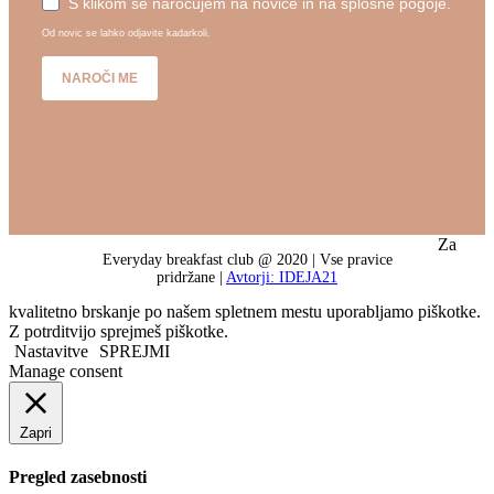
S klikom se naročujem na novice in na splošne pogoje.
Od novic se lahko odjavite kadarkoli.
NAROČI ME
Za
Everyday breakfast club @ 2020 | Vse pravice
pridržane |
Avtorji: IDEJA21
kvalitetno brskanje po našem spletnem mestu uporabljamo piškotke.
Z potrditvijo sprejmeš piškotke.
Nastavitve
SPREJMI
Manage consent
Zapri
Pregled zasebnosti