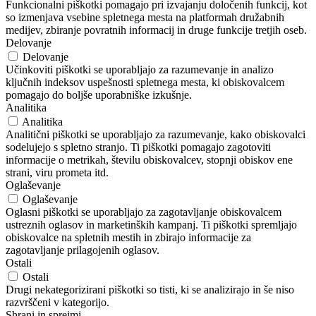
Funkcionalni piškotki pomagajo pri izvajanju določenih funkcij, kot
so izmenjava vsebine spletnega mesta na platformah družabnih
medijev, zbiranje povratnih informacij in druge funkcije tretjih oseb.
Delovanje
Delovanje
Učinkoviti piškotki se uporabljajo za razumevanje in analizo
ključnih indeksov uspešnosti spletnega mesta, ki obiskovalcem
pomagajo do boljše uporabniške izkušnje.
Analitika
Analitika
Analitični piškotki se uporabljajo za razumevanje, kako obiskovalci
sodelujejo s spletno stranjo. Ti piškotki pomagajo zagotoviti
informacije o metrikah, številu obiskovalcev, stopnji obiskov ene
strani, viru prometa itd.
Oglaševanje
Oglaševanje
Oglasni piškotki se uporabljajo za zagotavljanje obiskovalcem
ustreznih oglasov in marketinških kampanj. Ti piškotki spremljajo
obiskovalce na spletnih mestih in zbirajo informacije za
zagotavljanje prilagojenih oglasov.
Ostali
Ostali
Drugi nekategorizirani piškotki so tisti, ki se analizirajo in še niso
razvrščeni v kategorijo.
Shrani in sprejmi.