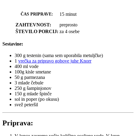
15 minut
ČAS PRIPRAVE:
ZAHTEVNOST:
preprosto
ŠTEVILO PORCIJ:
za 4 osebe
Sestavine:
300 g testenin (sama sem uporabila metuljčke)
1
vrečka za pripravo gobove juhe Knorr
400 ml vode
100g kisle smetane
50 g parmezana
3 mlade čebule
250 g šampinjonov
150 g mlade špinče
sol in poper (po okusu)
svež peteršil
Priprava:
V loncu zavremo večjo količino osoljene vode. V krop