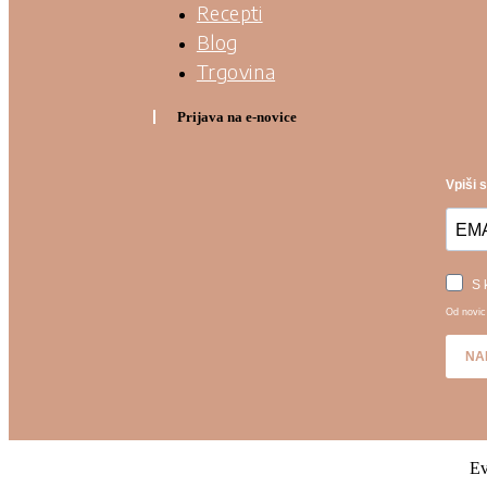
Recepti
Blog
Trgovina
Prijava na e-novice
Vpiši 
S 
Od novic 
NA
Ev