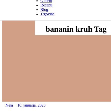
O meni
Recepti
Blog
Trgovina
bananin kruh Tag
Neja
16. januarja, 2023