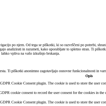
gacijo po njem. Od tega se piškotki, ki so razvrščeni po potrebi, shran
ajo analizirati in razumeti, kako uporabljate to spletno stran. Ti pišk
v lahko vpliva na vašo izkušnjo brskanja.
esta. Ti piškotki anonimno zagotavljajo osnovne funkcionalnosti in varn
Opis
y GDPR Cookie Consent plugin. The cookie is used to store the user cons
 GDPR cookie consent to record the user consent for the cookies in the 
y GDPR Cookie Consent plugin. The cookie is used to store the user cons