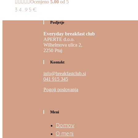
Ocenjeno
5.00
od 5
34.95
€
Podjetje
Everyday breakfast club
APERTE d.o.o.
Wilhelmova ulica 2,
2250 Ptuj
Kontakt
info@breakfastclub.si
041 915 345
Pogoji poslovanja
Meni
Domov
O meni