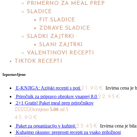
PRIMERNO ZA MEAL PREP
SLADICE
FIT SLADICE
ZDRAVE SLADICE
SLADKI ZAJTRKI
SLANI ZAJTRKI
VALENTINOVI RECEPTI
TIKTOK RECEPTI
Izpostavljeno
E-KNJIGA: Azijski recepti s poti
21.90
€
Izvirna cena je b
Priročnik za pripravo obrokov vnaprej 8.0
22.95
€
2+1 Gratis! Paket meal prep priročnikov
Ocenjeno
5.00
od 5
45.90
€
Paket za organizacijo v kuhinji
23.45
€
Izvirna cena je bila
Kuhajmo okusno: preprosti recepti za vsako priložnost