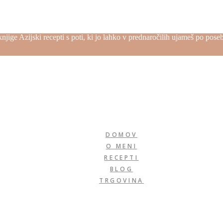
njige Azijski recepti s poti, ki jo lahko v prednaročilih ujameš po pos
DOMOV
O MENI
RECEPTI
BLOG
TRGOVINA