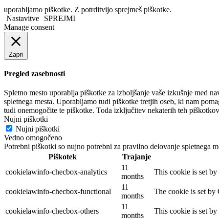
uporabljamo piškotke. Z potrditvijo sprejmeš piškotke.
Nastavitve
SPREJMI
Manage consent
Zapri
Pregled zasebnosti
Spletno mesto uporablja piškotke za izboljšanje vaše izkušnje med navi
spletnega mesta. Uporabljamo tudi piškotke tretjih oseb, ki nam pomag
tudi onemogočite te piškotke. Toda izključitev nekaterih teh piškotko
Nujni piškotki
Nujni piškotki
Vedno omogočeno
Potrebni piškotki so nujno potrebni za pravilno delovanje spletnega m
Piškotek
Trajanje
11
cookielawinfo-checbox-analytics
This cookie is set b
months
11
cookielawinfo-checbox-functional
The cookie is set by
months
11
cookielawinfo-checbox-others
This cookie is set b
months