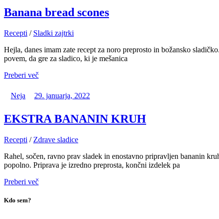
Banana bread scones
Recepti
/
Sladki zajtrki
Hejla, danes imam zate recept za noro preprosto in božansko sladičko. 
povem, da gre za sladico, ki je mešanica
Preberi več
Neja
29. januarja, 2022
EKSTRA BANANIN KRUH
Recepti
/
Zdrave sladice
Rahel, sočen, ravno prav sladek in enostavno pripravljen bananin kruh
popolno. Priprava je izredno preprosta, končni izdelek pa
Preberi več
Kdo sem?