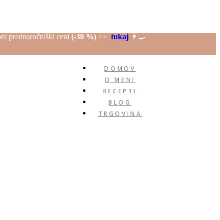
ebni prednaročniški ceni
(-30 %)
>>
tukaj
👩‍🍳
DOMOV
O MENI
RECEPTI
BLOG
TRGOVINA