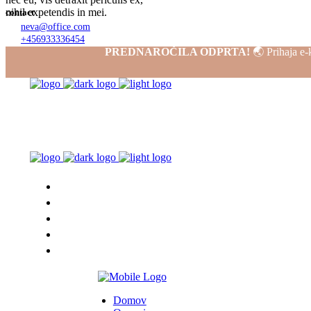
nihil expetendis in mei.
contact
neva@office.com
+456933336454
2606 Saints Alley
PREDNAROČILA ODPRTA!
🌏 Prihaja e-k
Tampa, FL 33602
Follow Us
Domov