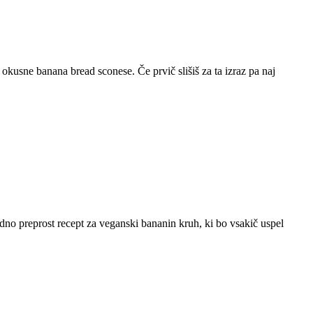
 okusne banana bread sconese. Če prvič slišiš za ta izraz pa naj
edno preprost recept za veganski bananin kruh, ki bo vsakič uspel