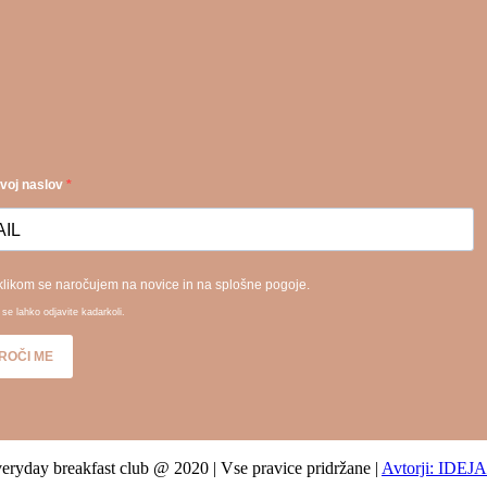
svoj naslov
klikom se naročujem na novice in na splošne pogoje.
se lahko odjavite kadarkoli.
ROČI ME
eryday breakfast club @ 2020 | Vse pravice pridržane |
Avtorji: IDEJ