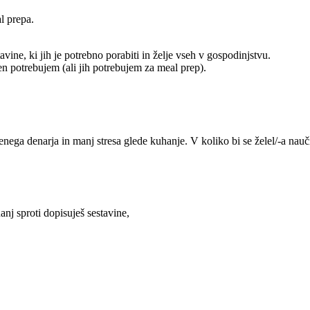
l prepa.
vine, ki jih je potrebno porabiti in želje vseh v gospodinjstvu.
n potrebujem (ali jih potrebujem za meal prep).
ega denarja in manj stresa glede kuhanje. V koliko bi se želel/-a nauči
nj sproti dopisuješ sestavine,