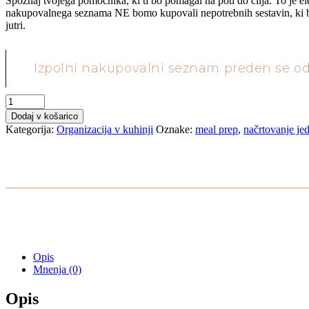
Spoznaj tvojega pomočnika, ki ti bo pomagal na poti do cilja. To je
nakupovalnega seznama NE bomo kupovali nepotrebnih sestavin, ki bod
jutri.
Izpolni nakupovalni seznam preden se odp
Quantity
Dodaj v košarico
Kategorija:
Organizacija v kuhinji
Oznake:
meal prep
,
načrtovanje jed
Opis
Mnenja (0)
Opis