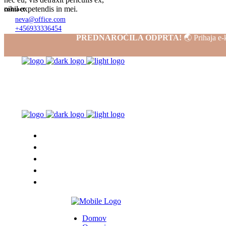
nihil expetendis in mei.
contact
neva@office.com
+456933336454
2606 Saints Alley
PREDNAROČILA ODPRTA!
🌏 Prihaja e-k
Tampa, FL 33602
Follow Us
Domov