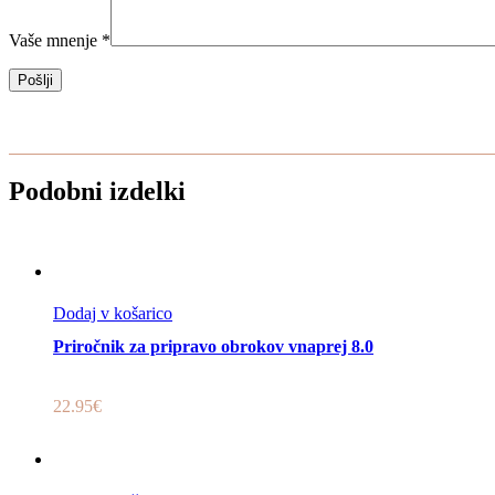
Vaše mnenje
*
Podobni izdelki
Dodaj v košarico
Hitri pregled
Priročnik za pripravo obrokov vnaprej 8.0
22.95
€