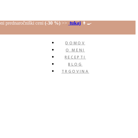
ebni prednaročniški ceni
(-30 %)
>>
tukaj
👩‍🍳
DOMOV
O MENI
RECEPTI
BLOG
TRGOVINA