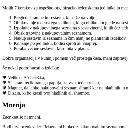
Mojih 7 korakov za uspešno organizacijo tedenskema jedilnika in mea
Pregled shrambe in sestavin, ki so že na voljo.
Oblikovanje tedenskega jedilnika, ki ga oblikujem glede na sesta
Izpolnitev nakupovalnega seznama s sestavinemi, ki jih čez tede
Obisk trgovine z nakupovalnim seznamom.
Nakup sestavin iz seznama in čim manj ne planiranih izdelkov.
Kuhanje po jedilniku, bodisi sproti ali vnaprej.
Poraba večine sestavin, ki so bila v planu.
Dobra organizacija v kuhinji pomeni več prostega časa, manj zapravljen
Še nekaj podrobnosti o izdelku:
🧡 Velikost A5 beležka,
🧡 52 strani recikliranega papirja, za vsak teden v letu,
🧡 Magnet, da lahko nakupovalni seznam shraniš kar na hladilnik in na
🧡 Dizajn, ki bo krasil tvoj hladilnik ali shrambo.
Mnenja
Zaenkrat še ni mnenj.
Bodi prvi ocenjevalec “Magnetni blokec z nakupovalnim seznamom”