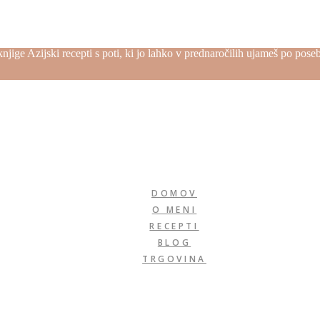
njige Azijski recepti s poti, ki jo lahko v prednaročilih ujameš po pos
DOMOV
O MENI
RECEPTI
BLOG
TRGOVINA