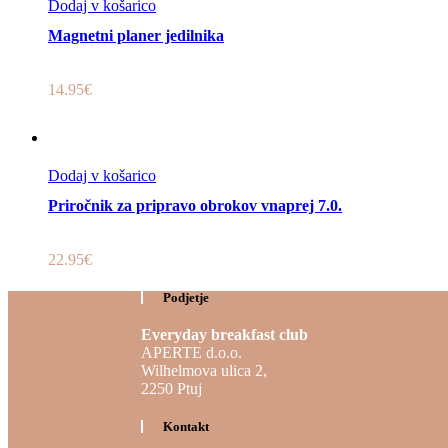
Dodaj v košarico
Hitri pregled
Magnetni planer jedilnika
14.95
€
Dodaj v košarico
Hitri pregled
Priročnik za pripravo obrokov vnaprej 7.0.
22.95
€
Podjetje
Everyday breakfast club
APERTE d.o.o.
Wilhelmova ulica 2,
2250 Ptuj
Kontakt