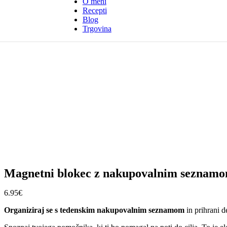
O meni
Recepti
Blog
Trgovina
Magnetni blokec z nakupovalnim seznam
6.95
€
Organiziraj se s tedenskim nakupovalnim seznamom
in prihrani d