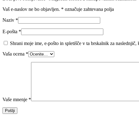
Vaš e-naslov ne bo objavljen.
*
označuje zahtevana polja
Naziv
*
E-pošta
*
Shrani moje ime, e-pošto in spletišče v ta brskalnik za naslednjič
Vaša ocena
*
Vaše mnenje
*