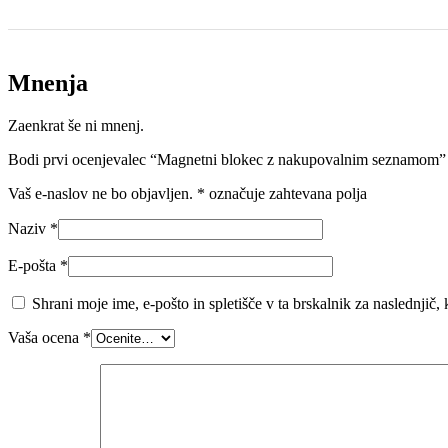
Mnenja
Zaenkrat še ni mnenj.
Bodi prvi ocenjevalec “Magnetni blokec z nakupovalnim seznamom”
Vaš e-naslov ne bo objavljen.
*
označuje zahtevana polja
Naziv
*
E-pošta
*
Shrani moje ime, e-pošto in spletišče v ta brskalnik za naslednjič
Vaša ocena
*