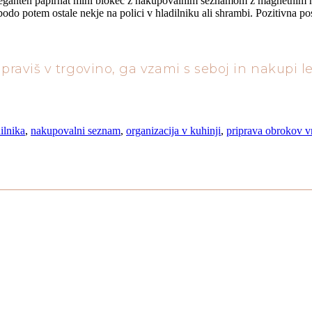
 eleganten papirnat mini blokec z nakupovalnim seznamom z magnetnim h
o potem ostale nekje na polici v hladilniku ali shrambi.
Pozitivna po
raviš v trgovino, ga vzami s seboj in nakupi l
ilnika
,
nakupovalni seznam
,
organizacija v kuhinji
,
priprava obrokov v